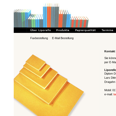
Faxbestellung
E-Mail Bestellung
Kontakt
Sie könne
per E-Mai
Liporell
Diplom D
Lars Dit
Dragahn 
Mobil: 0
e-mail:
la